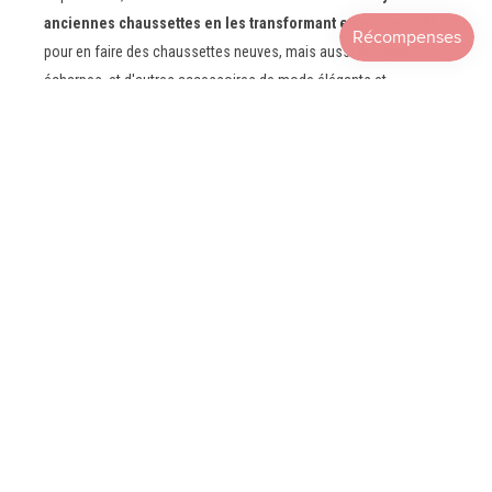
anciennes chaussettes en les transformant en nouveau fil
pour en faire des chaussettes neuves, mais aussi des gants,
écharpes, et d'autres accessoires de mode élégants et
intemporels, qu'elle vend sous
sa marque Chaussettes
Orphelines.
Le fil issu d'une filature du sud ouest de la France est obtenu en
associant aux fibres de chaussettes recyclées des matières
ayant un faible impact sur l'environnement (coton recyclé, laine
recyclée, lin...) pour
encore plus de douceur, de confort et de
résistance.
Tous nos produits sont
fabriqués en France
par des tisseurs,
tricoteurs et confectionneurs soucieux de la qualité et de la
durabilité des produits.
Ensemble, soutenons le savoir-faire, l'emploi et l'insertion
professionnelle dans nos territoires!