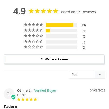
4.9
Based on 15 Reviews
13
2
0
0
Suivez-nous dans notre
0
aventure !!!!
Pour tout savoir sur la seconde vie des
Write a Review
chaussettes, abonnez-vous !
S'abonner
Céline L.
04/03/2022
CL
France
J'adore