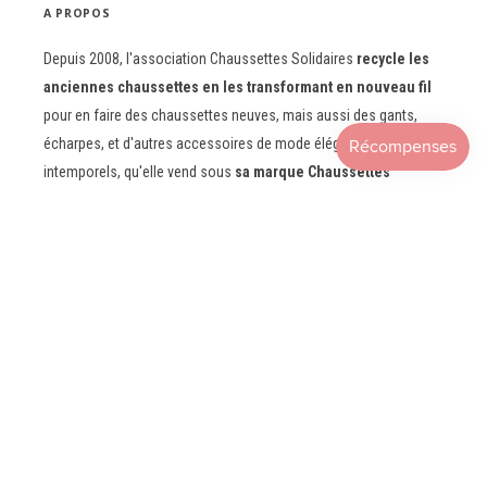
A PROPOS
Depuis 2008, l'association Chaussettes Solidaires
recycle les
anciennes chaussettes en les transformant en nouveau fil
pour en faire des chaussettes neuves, mais aussi des gants,
écharpes, et d'autres accessoires de mode élégants et
intemporels, qu'elle vend sous
sa marque Chaussettes
Orphelines.
Le fil issu d'une filature du sud ouest de la France est obtenu en
associant aux fibres de chaussettes recyclées des matières
ayant un faible impact sur l'environnement (coton recyclé, laine
recyclée, lin...) pour
encore plus de douceur, de confort et de
résistance.
Tous nos produits sont
fabriqués en France
par des tisseurs,
tricoteurs et confectionneurs soucieux de la qualité et de la
durabilité des produits.