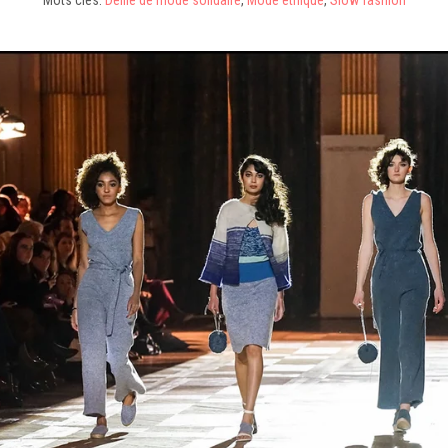
Mots clés:
Défilé de mode solidaire
,
Mode éthique
,
Slow fashion