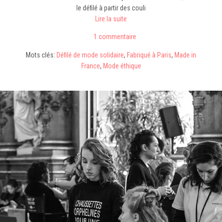
le défilé à partir des couli
Lire la suite
1 commentaire
Mots clés:
Défilé de mode solidaire
,
Fabriqué à Paris
,
Made in
France
,
Mode éthique