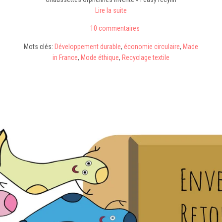
Lire la suite
10 commentaires
Mots clés:
Développement durable
,
économie circulaire
,
Made
in France
,
Mode éthique
,
Recyclage textile