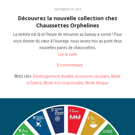
SEPTEMBER 09, 2019
Découvrez la nouvelle collection chez
Chaussettes Orphelines
La rentrée est là et l’heure de retourner au bureau a sonné ! Pour
vous donner du cœur à l’ouvrage, nous avons mis au point deux
nouvelles paires de chaussettes,
Lire la suite
0 commentaire
Mots clés:
Développement durable
,
économie circulaire
,
Made
in France
,
Mode éco-responsable
,
Mode éthique